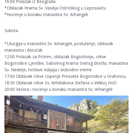
16:00 Polazak iz Beograda
*Obilazak Hrama Sv. Vasilija Ostroškog u Leposaviću
*Noćenje u konaku manastira Sv. Arhangeli
Subota
*Liturgija u manastiru Sv. Arhangeli, posluženje, obilazak
manastira i doručak
12:00 Polazak za Prizren, obilazak Bogoslovije, crkve
Bogorodice Ljeviške, Sabornog hrama Svetog Đorđa, manastira
Sv. Nedelje, tvrđave Kaljaja i slobodno vreme
17:00 Obilazak crkve Uspenje Presvete Bogorodice u Orahovcu
18:30 Obilazak crkve Sv. Arhiđakona Stefana u Velikoj Hoči
20:00 Večera i noćenje u konaku manastira Sv. Arhangeli