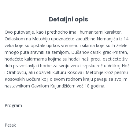
Detaljni opis
Ovo putovanje, kao i prethodno ima i humanitarni karakter.
Odlaskom na Metohiju upoznaćete zadužbine Nemanjića iz 14.
veka koje su opstale uprkos vremenu i silama koje su ih želele
mnogo puta sravniti sa zemljom, Dušanov carski grad-Prizren,
hodaćete kaldrmama kojima su hodali naši preci, osetićete živ
duh pravoslavlja i borbe za svoju veru i srpsku reč u Velikoj Hoči
i Orahovcu, ali i doživeti kulturu Kosova i Metohije kroz pesmu
Kosovskih Božura koji o svom rodnom kraju pevaju sa svojim
nastavnikom Gavrilom Kujundžićem već 18 godina.
Program
Petak