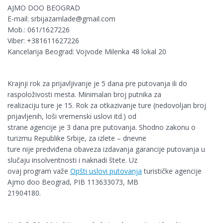
AJMO DOO BEOGRAD
E-mail:
srbijazamlade@gmail.com
Mob.:
061/1627226
Viber:
+381611627226
Kancelarija Beograd:
Vojvode Milenka 48 lokal 20
Krajnji rok za prijavljivanje je 5 dana pre putovanja ili do
raspoloživosti mesta. Minimalan broj putnika za
realizaciju ture je 15. Rok za otkazivanje ture (nedovoljan broj
prijavljenih, loši vremenski uslovi itd.) od
strane agencije je 3 dana pre putovanja. Shodno zakonu o
turizmu Republike Srbije, za izlete – dnevne
ture nije predviđena obaveza izdavanja garancije putovanja u
slučaju insolventnosti i naknadi štete. Uz
ovaj program važe
Opšti uslovi putovanja
turističke agencije
Ajmo doo Beograd, PIB 113633073, MB
21904180.