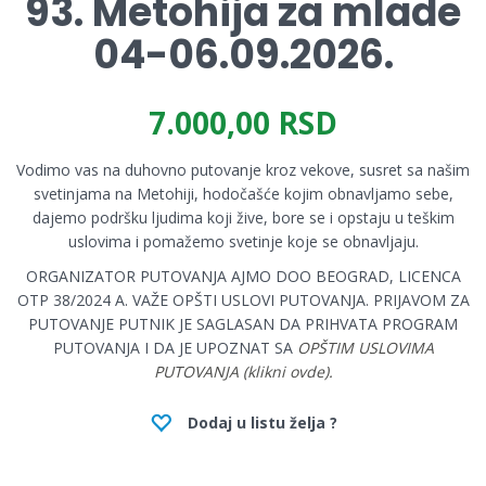
93. Metohija za mlade
04-06.09.2026.
7.000,00 RSD
Vodimo vas na duhovno putovanje kroz vekove, susret sa našim
svetinjama na Metohiji, hodočašće kojim obnavljamo sebe,
dajemo podršku ljudima koji žive, bore se i opstaju u teškim
uslovima i pomažemo svetinje koje se obnavljaju.
ORGANIZATOR PUTOVANJA AJMO DOO BEOGRAD, LICENCA
OTP 38/2024 A. VAŽE OPŠTI USLOVI PUTOVANJA. PRIJAVOM ZA
PUTOVANJE PUTNIK JE SAGLASAN DA PRIHVATA PROGRAM
PUTOVANJA I DA JE UPOZNAT SA
OPŠTIM USLOVIMA
PUTOVANJA (klikni ovde).
Dodaj u listu želja ?