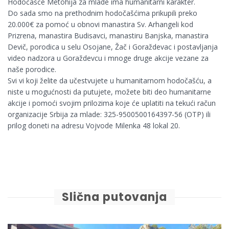
Hodočašće Metohija za mlade ima humanitarni karakter.
Do sada smo na prethodnim hodočašćima prikupili preko
20.000€ za pomoć u obnovi manastira Sv. Arhangeli kod
Prizrena, manastira Budisavci, manastiru Banjska, manastira
Devič, porodica u selu Osojane, Žač i Goraždevac i postavljanja
video nadzora u Goraždevcu i mnoge druge akcije vezane za
naše porodice.
Svi vi koji želite da učestvujete u humanitarnom hodočašću, a
niste u mogućnosti da putujete, možete biti deo humanitarne
akcije i pomoći svojim prilozima koje će uplatiti na tekući račun
organizacije Srbija za mlade: 325-9500500164397-56 (OTP) ili
prilog doneti na adresu Vojvode Milenka 48 lokal 20.
Slična putovanja