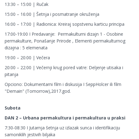
13:30 – 15:00 | Ručak
15:00 – 16:00 | Šetnja i posmatranje okruženja
16:00 – 17:00 | Radionica: Kreiraj sopstvenu karticu principa
17:00-19:00 I Predavanje: Permakulturni dizajn 1 - Osobine
permakulture, Ponašanje Prirode , Elementi permakulturnog
dizajna : 5 elemenata
19:00 – 20:00 | Večera
20:00 – 22:00 | Večernji krug pored vatre: Deljenje utisaka i
pitanja
Opciono: Dokumentarni film i diskusija I SeppHolcer ili film
"Demain" (Tomorrow),2017.god.
Subota
DAN 2 – Urbana permakultura i permakultura u praksi
7:30-08:30 I Jutarnja šetnja uz izlazak sunca i identifikaciju
samoniklih jestivih biljaka