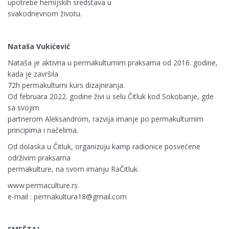
upotrebe hemijskih sredstava u
svakodnevnom životu.
Nataša Vukićević
Nataša je aktivna u permakulturnim praksama od 2016. godine,
kada je završila
72h permakulturni kurs dizajniranja.
Od februara 2022. godine živi u selu Čitluk kod Sokobanje, gde
sa svojim
partnerom Aleksandrom, razvija imanje po permakulturnim
principima i načelima.
Od dolaska u Čitluk, organizuju kamp radionice posvećene
održivim praksama
permakulture, na svom imanju RaČitluk.
www.permaculture.rs
e-mail : permakultura18@gmail.com