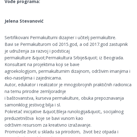
Vođe programa:
Jelena Stevanović
Sertifikovani Permakulturni dizajner i učitelj permakultire.
Bavi se Permakulturom od 2015.god, a od 2017.god zastupnik
je udruženja za razvoj i podsticaj
permakulture &quot;Permakultura Srbije&quot; iz Beograda.
Konsultant na projektima koji se bave
agroekologijom, permakulturnim dizajnom, održivim imanjima i
eko-naseljima i zajednicama.
Autor, edukator i realizator je mnogobrojnih praktičnih radionica
na temu prirodne zemljoradnje
i baštovanstva, kurseva permakulture, obuka prepoznavanja
samoniklog jestivog bilja i sl.
Pokretač inicijative &quot;Bleja runologija&quot;, socijalnog
preduzetništva koje se bavi vunom kao
održivim resursom za kreativno izražavanje.
Promoviše život u skladu sa prirodom, život bez otpada i