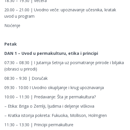
18.30 – 19.30 | Večera
20.00 – 21.00 | Uvodno veče: upoznavanje učesnika, kratak
uvod u program
Noćenje
Petak
DAN 1 – Uvod u permakulturu, etika i principi
07:30 – 08:30 | I Jutarnja šetnja uz posmatranje prirode i biljaka
(obrasci u prirodi)
08:30 – 9:30 | Doručak
09:30 - 10:00 I Uvodno okupljanje i krug upoznavanja
10:00 – 11:30 | Predavanje: Šta je permakultura?
– Etika: Briga o Zemlji, ljudima i deljenje viškova
– Kratka istorija pokreta: Fukuoka, Mollison, Holmgren
11:30 – 13:30 | Principi permakulture