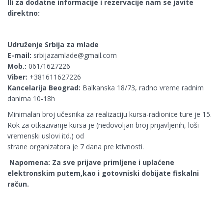
Ili za dodatne informacije i rezervacije nam se javite
direktno:
Udruženje Srbija za mlade
E-mail:
srbijazamlade@gmail.com
Mob.:
061/1627226
Viber:
+381611627226
Kancelarija Beograd:
Balkanska 18/73, radno vreme radnim
danima 10-18h
Minimalan broj učesnika za realizaciju kursa-radionice ture je 15.
Rok za otkazivanje kursa je (nedovoljan broj prijavljenih, loši
vremenski uslovi itd.) od
strane organizatora je 7 dana pre ktivnosti.
Napomena:
Za sve prijave primljene i uplaćene
elektronskim putem,kao i gotovniski dobijate fiskalni
račun.