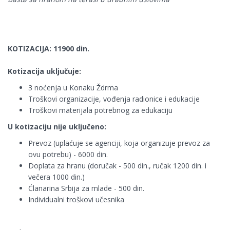
KOTIZACIJA: 119
00 din.
Kotizacija uključuje:
3 noćenja u Konaku Ždrma
Troškovi organizacije, vođenja radionice i edukacije
Troškovi materijala potrebnog za edukaciju
U kotizaciju nije uključeno:
Prevoz (uplaćuje se agenciji, koja organizuje prevoz za
ovu potrebu) - 6000 din.
Doplata za hranu (doručak - 500 din., ručak 1200 din. i
večera 1000 din.)
Ćlanarina Srbija za mlade - 500 din.
Individualni troškovi učesnika