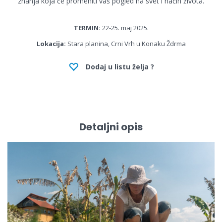
znanja koja će promeniti vaš pogled na svet i način života.
TERMIN:
22-25. maj 2025.
Lokacija:
Stara planina, Crni Vrh u Konaku Ždrma
Dodaj u listu želja ?
Detaljni opis