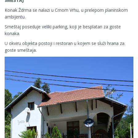
SMEŠTAJ
Konak Ždrma se nalazi u Crnom Vrhu, u prelepom planinskom
ambijentu.
Smeštaj poseduje veliki parking, koji je besplatan za goste
konaka.
U okviru objekta postoji i restoran u kojem se služi hrana za
goste smeštaja.