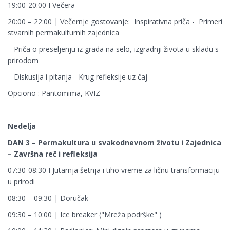
19:00-20:00 I Večera
20:00 – 22:00 | Večernje gostovanje: Inspirativna priča - Primeri
stvarnih permakulturnih zajednica
– Priča o preseljenju iz grada na selo, izgradnji života u skladu s
prirodom
– Diskusija i pitanja - Krug refleksije uz čaj
Opciono : Pantomima, KVIZ
Nedelja
DAN 3 – Permakultura u svakodnevnom životu i Zajednica
– Završna reč i refleksija
07:30-08:30 I Jutarnja šetnja i tiho vreme za ličnu transformaciju
u prirodi
08:30 – 09:30 | Doručak
09:30 – 10:00 | Ice breaker ("Mreža podrške" )