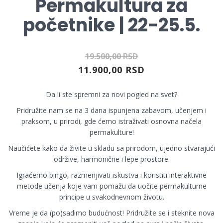
Permakultura za
početnike | 22-25.5.
19.500,00 RSD
11.900,00 RSD
Da li ste spremni za novi pogled na svet?
Pridružite nam se na 3 dana ispunjena zabavom, učenjem i
praksom, u prirodi, gde ćemo istraživati osnovna načela
permakulture!
Naučićete kako da živite u skladu sa prirodom, ujedno stvarajući
održive, harmonične i lepe prostore.
Igraćemo bingo, razmenjivati iskustva i koristiti interaktivne
metode učenja koje vam pomažu da uočite permakulturne
principe u svakodnevnom životu.
Vreme je da (po)sadimo budućnost! Pridružite se i steknite nova