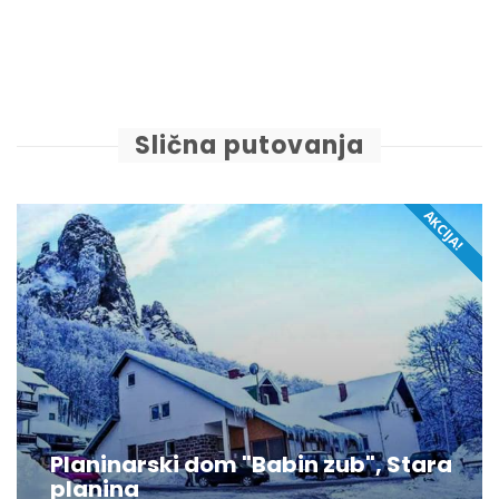
Slična putovanja
AKCIJA!
NOVO!
Planinarski dom "Babin zub", Stara
planina