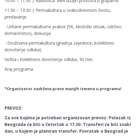
10:00 – 11:30 | Radionica: Mini dizajn prostora u grupama
11:30 – 13:30 | Permakultura u svakodnevnom životu,
predavanje
- Urbane permakulturne prakse (5R, ekološki otisak, održivo
domaćinstvo), diskusija
- Društvena permakultura (gradnja zajednice, kolektivno
donošenje odluka)
Vežba i Kolektivno donošenje odluka, 30 min.
Kraj programa
*Organizator zadržava pravo manjih izmena u programu!
PREVOZ:
Za sve kojima je potreban organizovan prevoz: Polazak iz
Beograda će biti u četvrtak u 17.30. Transferi će biti svaki
dan, u kojem je planiran transfer. Povratak u Beograd je