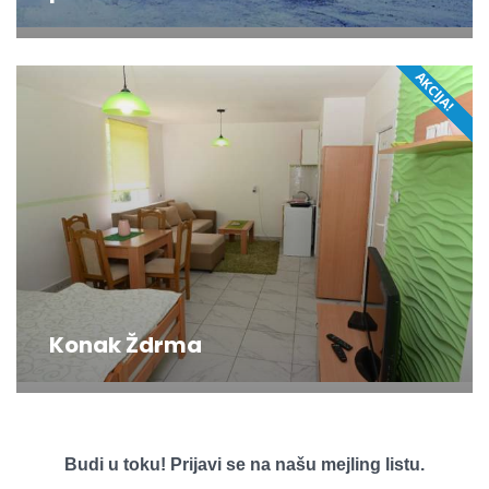
AKCIJA!
NOVO!
Konak Ždrma
Budi u toku! Prijavi se na našu mejling listu.