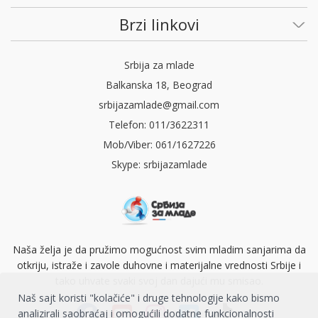
Brzi linkovi
Srbija za mlade
Balkanska 18, Beograd
srbijazamlade@gmail.com
Telefon: 011/3622311
Mob/Viber: 061/1627226
Skype: srbijazamlade
Naša želja je da pružimo mogućnost svim mladim sanjarima da
otkriju, istraže i zavole duhovne i materijalne vrednosti Srbije i
tako uhvate svaki svoj dan dajući mu smisao.
Naš sajt koristi "kolačiće" i druge tehnologije kako bismo
analizirali saobraćaj i omogućili dodatne funkcionalnosti