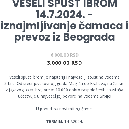
VESELI SPUST IBROM
14.7.2024. -
iznajmljivanje čamaca i
prevoz iz Beograda
6.000,00 RSD
3.000,00 RSD
Veseli spust Ibrom je najstariji i najveseliji spust na vodama
Srbije. Od srednjovekovnog grada Magliča do Kraljeva, na 25 km
vijugavog toka Ibra, preko 10.000 dobro raspoloženih spustaša
učestvuje u najveselijoj povorci na vodama Srbije!
U ponudi su novi rafting čamci.
TERMIN:
14.7.2024.