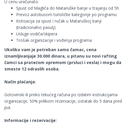
U cenu uračunato:
Spust od Magliča do Mataruške banje u trajanju od 5h
Prevoz autobusom turističke kategorije po programu
Kotizacija za spust i ručak u Mataruškoj banji
(tradicionalno pasulj)
Usluge vodiča/skipera
Trošak organizacije i vođenja programa
Ukoliko vam je potreban samo čamac, cena
iznamljivanjaje 30.000 dinara, u pitanu su novi rafting
čamci sa pratećom opremom (prsluci i vesla) i mogu da
smeste 12 odraslih osoba.
Način plaćanja:
Gotovinski ili preko tekućeg računa po izdatim instrukcijama
organizacije, 50% prilikom rezervacije, ostatak do 5 dana pred
put.
Informacije i rezervacije: