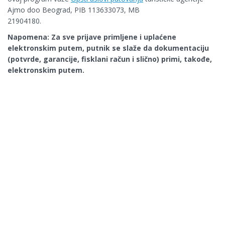
Ajmo doo Beograd, PIB 113633073, MB
21904180.
Napomena:
Za sve prijave primljene i uplaćene
elektronskim putem, putnik se slaže da dokumentaciju
(potvrde, garancije, fisklani račun i slično) primi, takođe,
elektronskim putem.