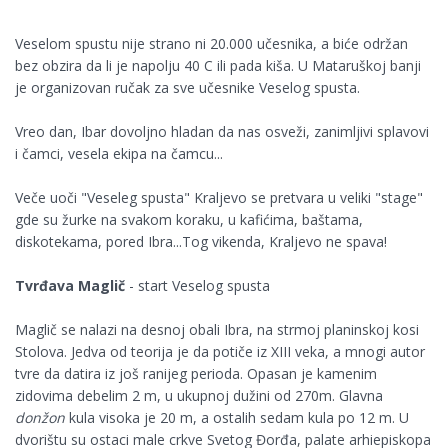
Veselom spustu nije strano ni 20.000 učesnika, a biće održan
bez obzira da li je napolju 40 C ili pada kiša. U Mataruškoj banji
je organizovan ručak za sve učesnike Veselog spusta.
Vreo dan, Ibar dovoljno hladan da nas osveži, zanimljivi splavovi
i čamci, vesela ekipa na čamcu...
Veče uoči "Veseleg spusta" Kraljevo se pretvara u veliki "stage"
gde su žurke na svakom koraku, u kafićima, baštama,
diskotekama, pored Ibra...Tog vikenda, Kraljevo ne spava!
Tvrđava Maglič
- start Veselog spusta
Maglič se nalazi na desnoj obali Ibra, na strmoj planinskoj kosi
Stolova. Jedva od teorija je da potiče iz XIII veka, a mnogi autor
tvre da datira iz još ranijeg perioda. Opasan je kamenim
zidovima debelim 2 m, u ukupnoj dužini od 270m. Glavna
donžon
kula visoka je 20 m, a ostalih sedam kula po 12 m. U
dvorištu su ostaci male crkve Svetog Đorđa, palate arhiepiskopa