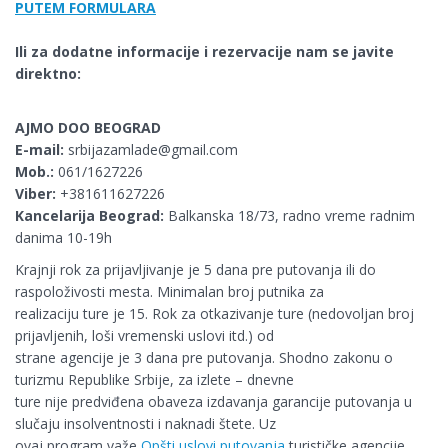
PUTEM FORMULARA
Ili za dodatne informacije i rezervacije nam se javite
direktno:
AJMO DOO BEOGRAD
E-mail:
srbijazamlade@gmail.com
Mob.:
061/1627226
Viber:
+381611627226
Kancelarija Beograd:
Balkanska 18/73, radno vreme radnim
danima 10-19h
Krajnji rok za prijavljivanje je 5 dana pre putovanja ili do
raspoloživosti mesta. Minimalan broj putnika za
realizaciju ture je 15. Rok za otkazivanje ture (nedovoljan broj
prijavljenih, loši vremenski uslovi itd.) od
strane agencije je 3 dana pre putovanja. Shodno zakonu o
turizmu Republike Srbije, za izlete – dnevne
ture nije predviđena obaveza izdavanja garancije putovanja u
slučaju insolventnosti i naknadi štete. Uz
ovaj program važe
Opšti uslovi putovanja
turističke agencije