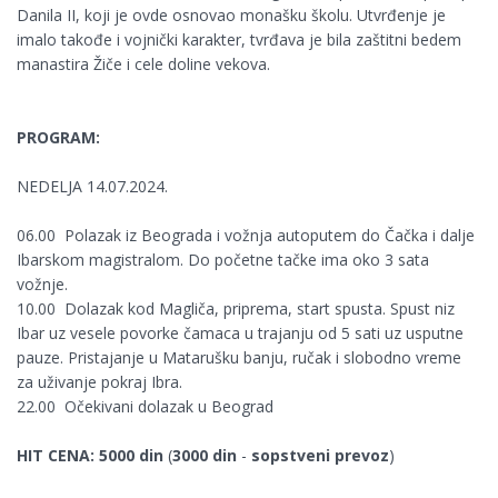
Danila II, koji je ovde osnovao monašku školu. Utvrđenje je
imalo takođe i vojnički karakter, tvrđava je bila zaštitni bedem
manastira Žiče i cele doline vekova.
PROGRAM:
NEDELJA 14.07.2024.
06.00 Polazak iz Beograda i vožnja autoputem do Čačka i dalje
Ibarskom magistralom. Do početne tačke ima oko 3 sata
vožnje.
10.00 Dolazak kod Magliča, priprema, start spusta. Spust niz
Ibar uz vesele povorke čamaca u trajanju od 5 sati uz usputne
pauze. Pristajanje u Matarušku banju, ručak i slobodno vreme
za uživanje pokraj Ibra.
22.00 Očekivani dolazak u Beograd
HIT CENA: 5000 din
(
3000 din
-
sopstveni prevoz
)