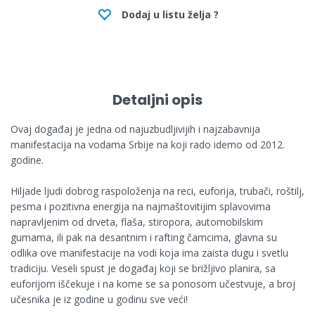
Dodaj u listu želja ?
Detaljni opis
Ovaj događaj je jedna od najuzbudljivijih i najzabavnija
manifestacija na vodama Srbije na koji rado idemo od 2012.
godine.
Hiljade ljudi dobrog raspoloženja na reci, euforija, trubači, roštilj,
pesma i pozitivna energija na najmaštovitijim splavovima
napravljenim od drveta, flaša, stiropora, automobilskim
gumama, ili pak na desantnim i rafting čamcima, glavna su
odlika ove manifestacije na vodi koja ima zaista dugu i svetlu
tradiciju. Veseli spust je događaj koji se brižljivo planira, sa
euforijom iščekuje i na kome se sa ponosom učestvuje, a broj
učesnika je iz godine u godinu sve veći!