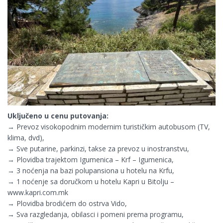
Uključeno u cenu putovanja:
→ Prevoz visokopodnim modernim turističkim autobusom (TV,
klima, dvd),
→ Sve putarine, parkinzi, takse za prevoz u inostranstvu,
→ Plovidba trajektom Igumenica – Krf – Igumenica,
→ 3 noćenja na bazi polupansiona u hotelu na Krfu,
→ 1 noćenje sa doručkom u hotelu Kapri u Bitolju –
www.kapri.com.mk
→ Plovidba brodićem do ostrva Vido,
→ Sva razgledanja, obilasci i pomeni prema programu,