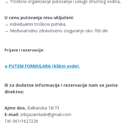
→ Troškovi organizacije putovanja i usluge stručnog vodiča,
U cenu putovanja nisu uključeni:
→ individualnni troškovi putnika,
→ Međunarodno zdravstveno osiguranje oko 700 din
Prijave i rezervacije:
►PUTEM FORMULARA (klikni ovde).
Ili za dodatne informacije i rezervacije nam se javite
direktno:
Ajmo doo,
Balkanska 18/73
E-mail:
srbijazamlade@gmail.com
Tel: 061/1627226