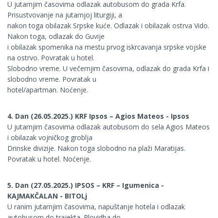
U jutarnjim časovima odlazak autobusom do grada Krfa.
Prisustvovanje na jutarnjoj liturgiji, a
nakon toga obilazak Srpske kuće. Odlazak i obilazak ostrva Vido.
Nakon toga, odlazak do Guvije
i obilazak spomenika na mestu prvog iskrcavanja srpske vojske
na ostrvo. Povratak u hotel.
Slobodno vreme. U večernjim časovima, odlazak do grada Krfa i
slobodno vreme. Povratak u
hotel/apartman. Noćenje.
4. Dan (26.05.2025.) KRF Ipsos – Agios Mateos - Ipsos
U jutarnjim časovima odlazak autobusom do sela Agios Mateos
i obilazak vojničkog groblja
Drinske divizije. Nakon toga slobodno na plaži Maratijas.
Povratak u hotel. Noćenje.
5. Dan (27.05.2025.) IPSOS – KRF – Igumenica -
KAJMAKČALAN - BITOLj
U ranim jutarnjim časovima, napuštanje hotela i odlazak
autobusom do trajekta. Plovidba do