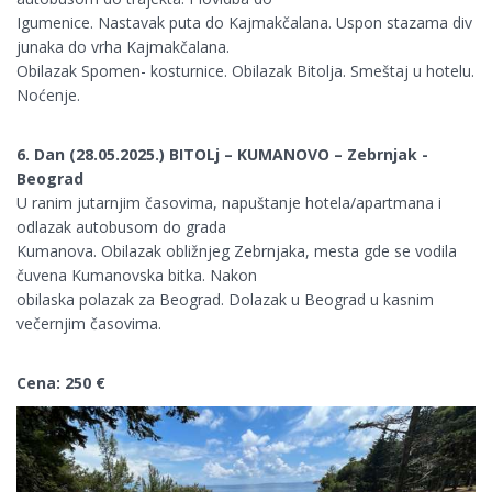
Igumenice. Nastavak puta do Kajmakčalana. Uspon stazama div
junaka do vrha Kajmakčalana.
Obilazak Spomen- kosturnice. Obilazak Bitolja. Smeštaj u hotelu.
Noćenje.
6. Dan (28.05.2025.) BITOLj – KUMANOVO – Zebrnjak -
Beograd
U ranim jutarnjim časovima, napuštanje hotela/apartmana i
odlazak autobusom do grada
Kumanova. Obilazak obližnjeg Zebrnjaka, mesta gde se vodila
čuvena Kumanovska bitka. Nakon
obilaska polazak za Beograd. Dolazak u Beograd u kasnim
večernjim časovima.
Cena: 250 €