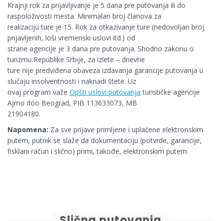
Krajnji rok za prijavljivanje je 5 dana pre putovanja ili do
raspoloživosti mesta. Minimalan broj članova za
realizaciju ture je 15. Rok za otkazivanje ture (nedovoljan broj
prijavljenih, loši vremenski uslovi itd.) od
strane agencije je 3 dana pre putovanja. Shodno zakonu o
turizmu Republike Srbije, za izlete – dnevne
ture nije predviđena obaveza izdavanja garancije putovanja u
slučaju insolventnosti i naknadi štete. Uz
ovaj program važe
Opšti uslovi putovanja
turističke agencije
Ajmo doo Beograd, PIB 113633073, MB
21904180.
Napomena:
Za sve prijave primljene i uplaćene elektronskim
putem, putnik se slaže da dokumentaciju (potvrde, garancije,
fisklani račun i slično) primi, takođe, elektronskim putem.
Slična putovanja