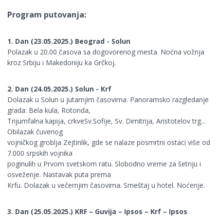
Program putovanja:
1. Dan (23.05.2025.) Beograd - Solun
Polazak u 20.00 časova sa dogovorenog mesta. Noćna vožnja
kroz Srbiju i Makedoniju ka Grčkoj.
2. Dan (24.05.2025.) Solun - Krf
Dolazak u Solun u jutarnjim časovima. Panoramsko razgledanje
grada: Bela kula, Rotonda,
Trijumfalna kapija, crkveSv.Sofije, Sv. Dimitrija, Aristotelov trg...
Obilazak čuvenog
vojničkog groblja Zejtinlik, gde se nalaze posmrtni ostaci više od
7.000 srpskih vojnika
poginulih u Prvom svetskom ratu. Slobodno vreme za šetnju i
osveženje. Nastavak puta prema
Krfu. Dolazak u večernjim časovima. Smeštaj u hotel. Noćenje.
3. Dan (25.05.2025.) KRF – Guvija – Ipsos – Krf – Ipsos